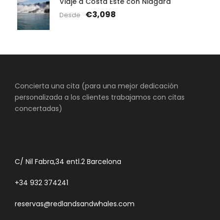
Viaje a Costa Este con Niágara
€3,098
Desde
Concierta una cita (para una mejor dedicación
personalizada a los clientes trabajamos con citas
concertadas)
C/ Nil Fabra,34 entl.2 Barcelona
+34 932 374241
reservas@redlandsandwhales.com