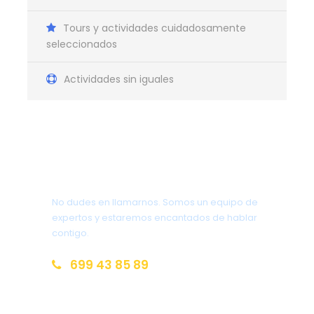
Transfer New York – Washington
1 noche en Washington
Tours y actividades cuidadosamente
seleccionados
Tour Washington
Servicio de Asistencia 24 horas
Actividades sin iguales
Dispositivo wifi para el grupo durante todo el
recorrido
Seguro de Cancelación COVID
¿Tienes una pregunta?
No Incluye
Comidas y bebidas no mencionadas
No dudes en llamarnos. Somos un equipo de
Actividades o entradas a lugares no
expertos y estaremos encantados de hablar
mencionados
contigo.
Propinas
699 43 85 89
reservas@redlandsandwhales.com