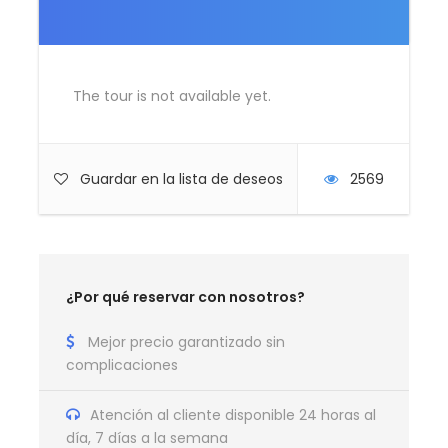
Transfer Estación Tren
Tren Boston – New York
Transfer Privado Estación tren New York
The tour is not available yet.
5 Noches de alojamiento en Midtown con
desayuno en hotel 3 y 4 *
Guardar en la lista de deseos
2569
Tour Manhattan 3,5 horas con guía a pie
Entradas edificio Edge
Tour Wall Street 3,5 horas con guía a pie
Entradas Estatua Libertad
¿Por qué reservar con nosotros?
Crucero rio Hudson
Mejor precio garantizado sin
Tour Brooklyn 3,5 horas con guía a pie
complicaciones
Tour Harlem y misa Gospel
Tour Bronx 3,5 horas con guía a pie
Atención al cliente disponible 24 horas al
día, 7 días a la semana