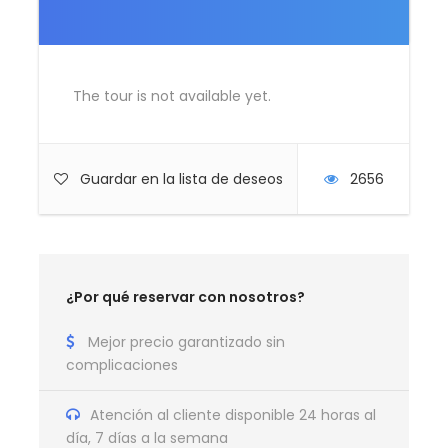
Guía durante todo el recorrido
Todos los Tours mencionados en el itinerario
Servicio de Asistencia 24 horas
The tour is not available yet.
Entradas a las visitas indicadas en el
recorrido
Guardar en la lista de deseos
2656
No Incluye
Aéreos: Ningún vuelo esta incluido
Tasas turísticas en destinos
Comidas no especificadas en el circuito
¿Por qué reservar con nosotros?
Bebidas y extras personales en hoteles y
restaurantes
Mejor precio garantizado sin
complicaciones
Propinas a chofer
Propinas a Asistente acompañante
Atención al cliente disponible 24 horas al
día, 7 días a la semana