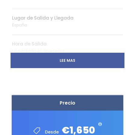
Lugar de Salida y Llegada
España
Hora de Salida
La pactada en la reserva
LEE MAS
Que Incluye Todo Incluido New York
Traslados de entrada y salida de
Aeropuerto
8 Noches de alojamiento en New York con
desayuno en hotel 4*
Precio
HYATT PLACE TIMES SQUARE (o similar)
STEWART (o similar)
Todas las comidas y cenas según programa
€1,650
Desde