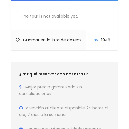
Edificio EDGE
Tour Privado Iniciación New York y Wall Street
The tour is not available yet.
(4 horas)
Entradas Statue Island
Guardar en la lista de deseos
1946
Entradas The Vessel
Crucero Rio Hudson
No Incluye
¿Por qué reservar con nosotros?
Propinas
Comidas y bebidas
Mejor precio garantizado sin
complicaciones
Tasas de Alojamiento
Atención al cliente disponible 24 horas al
día, 7 días a la semana