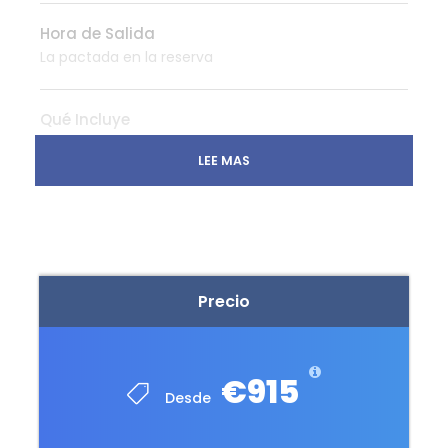
Hora de Salida
La pactada en la reserva
Qué Incluye
Traslado Aeropuerto - Hotel
LEE MAS
3 Noches de alojamiento en New York con
desayuno en hotel 4*
HYATT PLACE TIMES SQUARE (o similar)
STEWART (o similar)
Traslado Aeropuerto New York
Precio
APP de Navegación en destino
Servicio WIFI en destino
€915
Servicio de Asistencia 24 horas
Desde
Actividades y tours incluidos