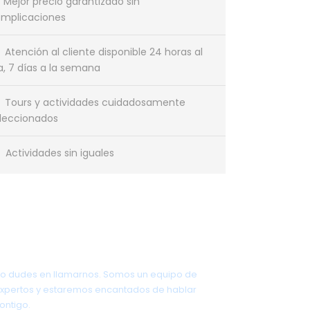
Mejor precio garantizado sin
mplicaciones
Atención al cliente disponible 24 horas al
a, 7 días a la semana
Tours y actividades cuidadosamente
leccionados
Actividades sin iguales
¿Tienes una pregunta?
o dudes en llamarnos. Somos un equipo de
xpertos y estaremos encantados de hablar
ontigo.