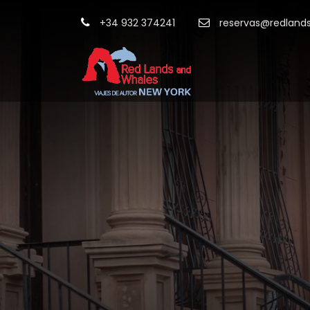
+34 932 374241
reservas@redland