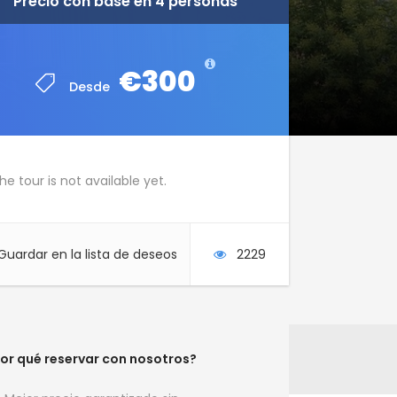
Precio con base en 4 personas
Precio con base en 4 personas
€300
€300
Desde
Desde
he tour is not available yet.
Guardar en la lista de deseos
2229
or qué reservar con nosotros?