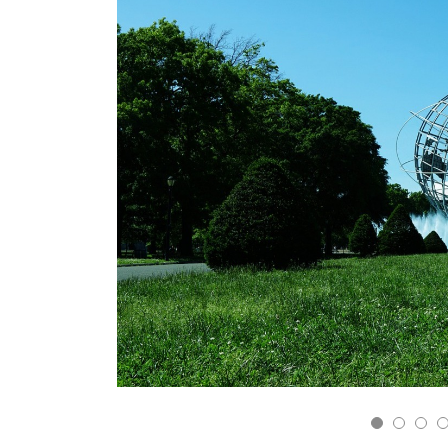
7
8
9