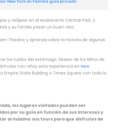
por New York en Familia guía privado
gías y relájese en el exuberante Central Park, o
ed y su familia pasan un buen rato.
m Theatre y aprenda sobre la historia de algunas
acer los ruidos del estómago. Museo de los Niños de
isfrutes con niños esta experiencia en
New
ico Empire State Building o Times Square con toda la
ada, los lugares visitados pueden ser
dos por su guía en función de sus intereses y
zar al máximo sus tours para que disfrutes de