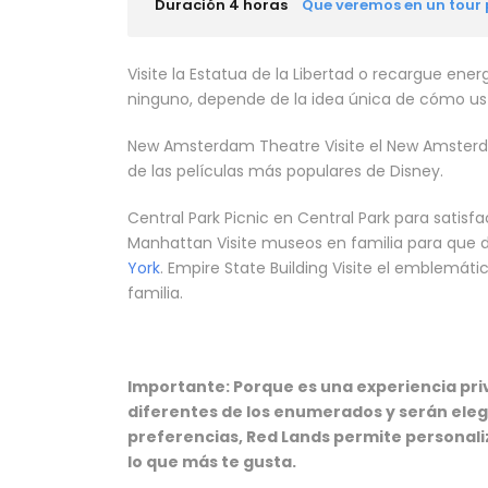
Duración 4 horas
Que veremos en un tour 
Visite la Estatua de la Libertad o recargue ener
ninguno, depende de la idea única de cómo ust
New Amsterdam Theatre Visite el New Amsterda
de las películas más populares de Disney.
Central Park Picnic en Central Park para satisf
Manhattan Visite museos en familia para que d
York
. Empire State Building Visite el emblemát
familia.
Importante: Porque es una experiencia priv
diferentes de los enumerados y serán elegi
preferencias, Red Lands permite personali
lo que más te gusta.