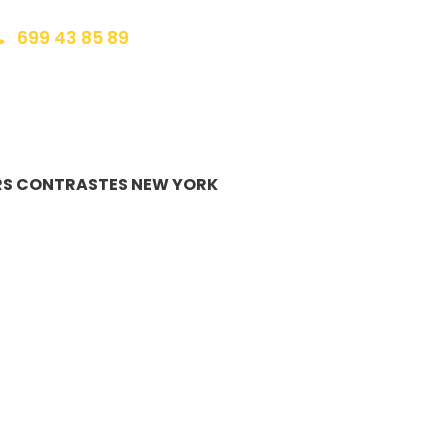
699 43 85 89
eservas@redlandsandwhales.com
S CONTRASTES NEW YORK