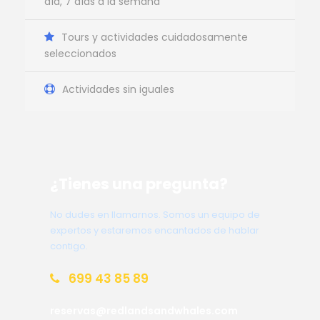
día, 7 días a la semana
Tours y actividades cuidadosamente
seleccionados
Actividades sin iguales
¿Tienes una pregunta?
No dudes en llamarnos. Somos un equipo de
expertos y estaremos encantados de hablar
contigo.
699 43 85 89
reservas@redlandsandwhales.com