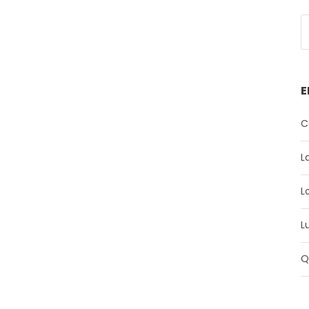
E
C
L
L
L
Q