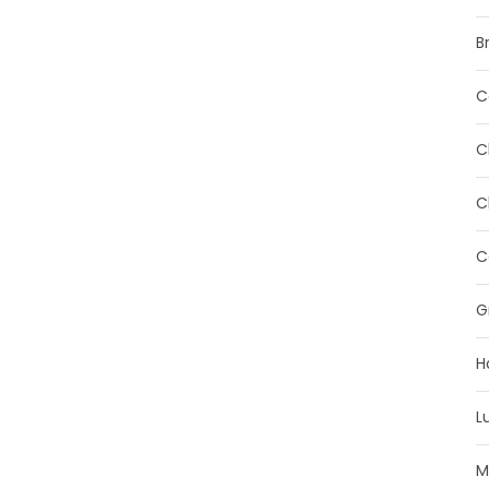
B
C
C
C
C
G
H
L
M