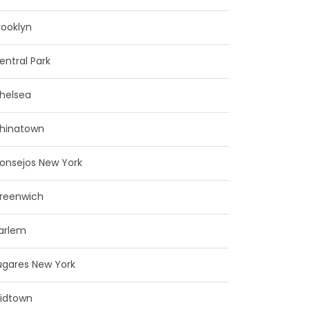
rooklyn
entral Park
helsea
hinatown
onsejos New York
reenwich
arlem
ugares New York
idtown