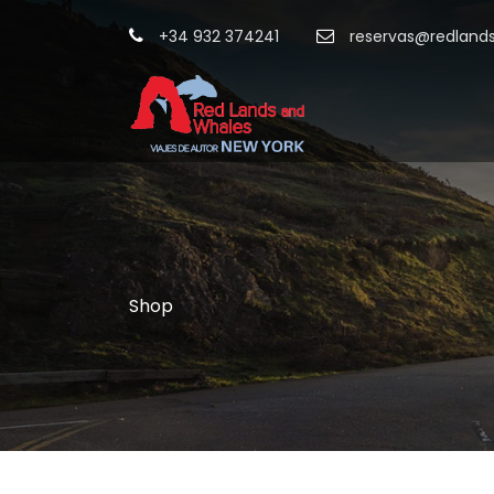
+34 932 374241
reservas@redland
Shop