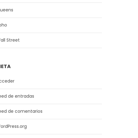
ueens
oho
all Street
ETA
cceder
eed de entradas
eed de comentarios
ordPress.org