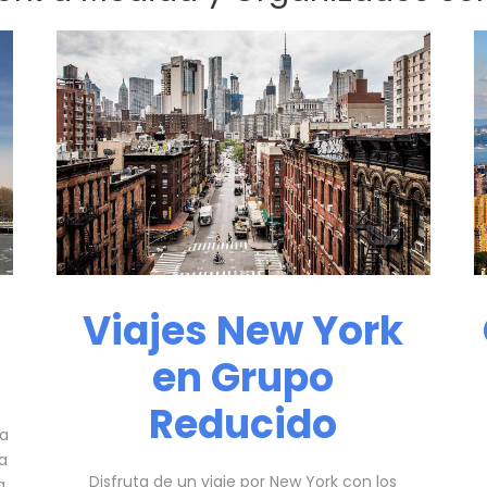
Viajes New York
en Grupo
Reducido
ra
na
Disfruta de un viaje por New York con los
a