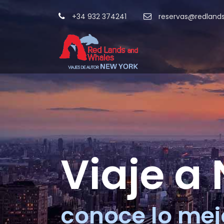
+34 932 374241
reservas@redland
Viaje a
conoce lo mej