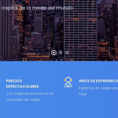
a capital de la moda del mundo.
PRECIOS
AÑOS DE EXPERIENCI
ESPECTACULARES
Expertos en viajes po
Los mejores precios en el
York
mercado de viajes