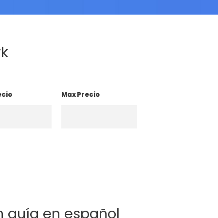
rk
ecio
Max Precio
n guía en español