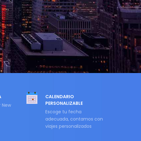
A
CALENDARIO
PERSONALIZABLE
r New
Escoge tu fecha
adecuada, contamos con
viajes personalizados