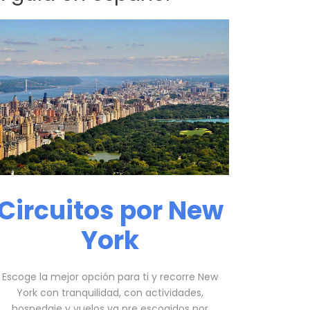
Circuitos por New
York
Escoge la mejor opción para ti y recorre New
York con tranquilidad, con actividades,
hospedaje y vuelos ya pre escogidos por