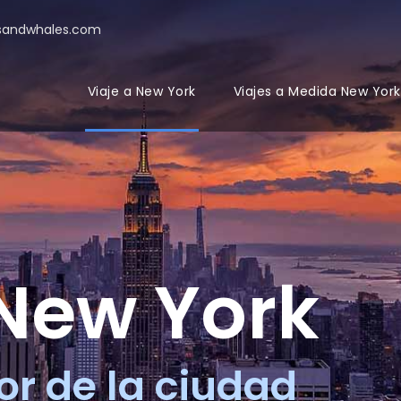
sandwhales.com
Viaje a New York
Viajes a Medida New York
 New York
or de la ciudad