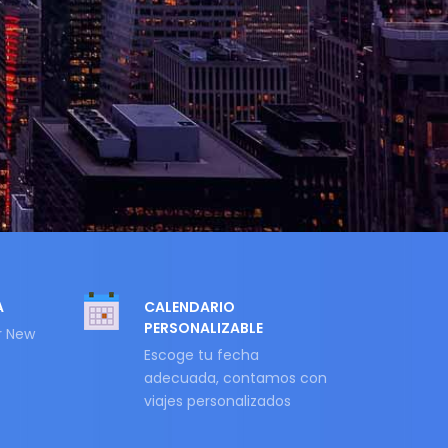
A
CALENDARIO
PERSONALIZABLE
r New
Escoge tu fecha
adecuada, contamos con
viajes personalizados