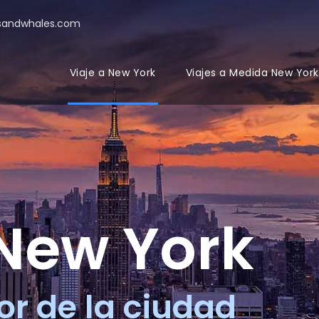
sandwhales.com
Viaje a New York
Viajes a Medida New York
 New York
or de la ciudad