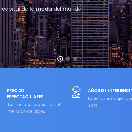
a capital de la moda del mundo.
PRECIOS
AÑOS DE EXPERIENCI
ESPECTACULARES
Expertos en viajes po
Los mejores precios en el
York
mercado de viajes