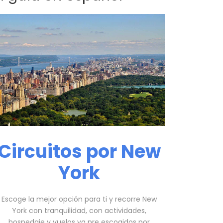
Circuitos por New
York
Escoge la mejor opción para ti y recorre New
York con tranquilidad, con actividades,
hospedaje y vuelos ya pre escogidos por