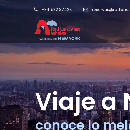
+34 932 374241
reservas@redland
Viaje a
conoce lo mej