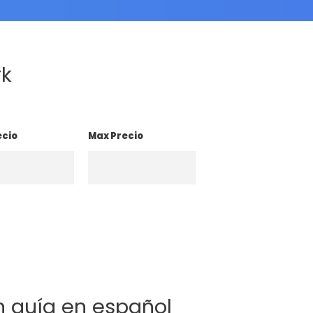
rk
ecio
Max Precio
n guía en español