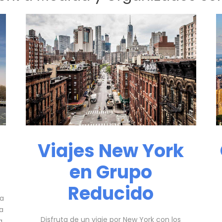
Viajes New York
en Grupo
Reducido
ra
na
Disfruta de un viaje por New York con los
a